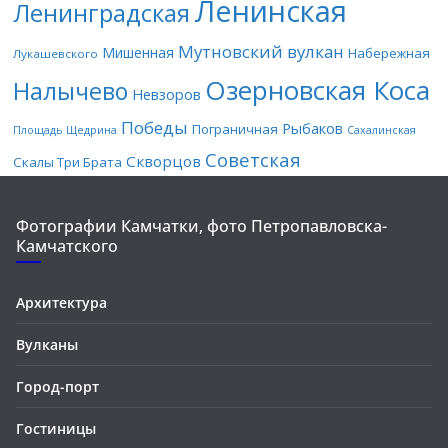
Ленинская
Ленинградская
Мутновский вулкан
Мишенная
Набережная
Лукашевского
Озерновская Коса
Налычево
Невзоров
Победы
Рыбаков
Пограничная
Площадь Щедрина
Сахалинская
Советская
Скворцов
Скалы Три Брата
Фотографии Камчатки, фото Петропавловска-
Камчатского
Архитектура
Вулканы
Город-порт
Гостиницы