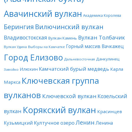
Авачинский вулкан
Академика Королева
Берингия
Вилючинский вулкан
Вулкан Толбачик
Владивостокская
Вулкан Камень
Горный массив Вачкажец
Вулкан Удина
Выборы на Камчатке
Город Елизово
Данкулинец
Дальневосточная
Камчатский бурый медведь
Илюхин
Карла
Завойко
Ключевская группа
Маркса
вулканов
Ключевской вулкан
Козельский
Корякский вулкан
вулкан
Красинцев
Ленин
Култучное озеро
Кузьмицкий
Ленина