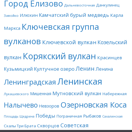
Город Елизово
Данкулинец
Дальневосточная
Камчатский бурый медведь
Илюхин
Карла
Завойко
Ключевская группа
Маркса
вулканов
Ключевской вулкан
Козельский
Корякский вулкан
вулкан
Красинцев
Ленин
Култучное озеро
Кузьмицкий
Ленина
Ленинская
Ленинградская
Мутновский вулкан
Мишенная
Набережная
Лукашевского
Озерновская Коса
Налычево
Невзоров
Победы
Рыбаков
Пограничная
Площадь Щедрина
Сахалинская
Советская
Скворцов
Скалы Три Брата