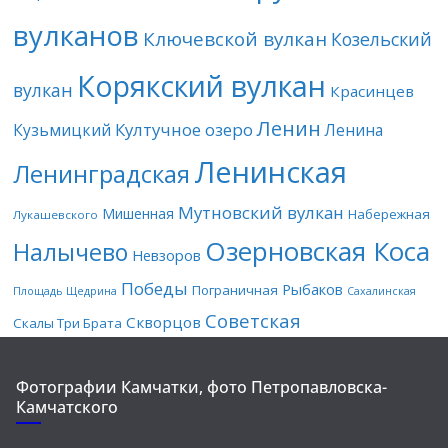
вулканов
Ключевской вулкан
Козельский
Корякский вулкан
вулкан
Красинцев
Ленин
Култучное озеро
Кузьмицкий
Ленина
Ленинская
Ленинградская
Мутновский вулкан
Мишенная
Набережная
Лукашевского
Озерновская Коса
Налычево
Невзоров
Победы
Рыбаков
Пограничная
Площадь Щедрина
Сахалинская
Советская
Скворцов
Скалы Три Брата
Фотографии Камчатки, фото Петропавловска-
Камчатского