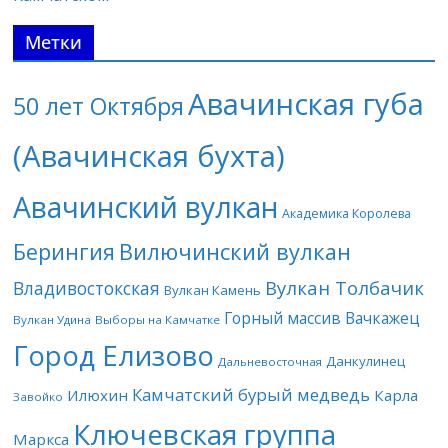
Метки
Авачинская губа
50 лет Октября
(Авачинская бухта)
Авачинский вулкан
Академика Королева
Берингия
Вилючинский вулкан
Вулкан Толбачик
Владивостокская
Вулкан Камень
Горный массив Вачкажец
Вулкан Удина
Выборы на Камчатке
Город Елизово
Данкулинец
Дальневосточная
Камчатский бурый медведь
Илюхин
Карла
Завойко
Ключевская группа
Маркса