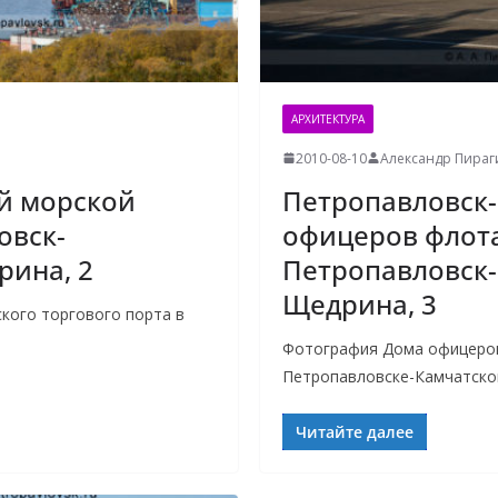
АРХИТЕКТУРА
2010-08-10
Александр Пираг
й морской
Петропавловск
овск-
офицеров флота
рина, 2
Петропавловск
Щедрина, 3
кого торгового порта в
Фотография Дома офицеров
Петропавловске-Камчатско
Читайте далее