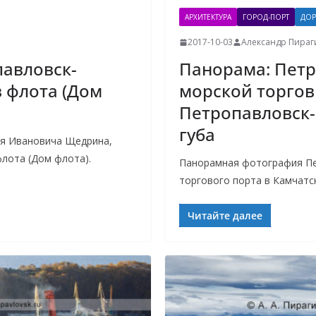
АРХИТЕКТУРА
ГОРОД-ПОРТ
ДОР
2017-10-03
Александр Пираг
авловск-
Панорама: Пет
 флота (Дом
морской торгов
Петропавловск-
губа
я Ивановича Щедрина,
лота (Дом флота).
Панорамная фотография Пе
торгового порта в Камчатс
Читайте далее