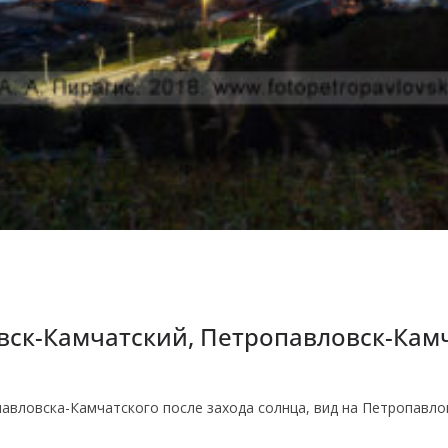
вск-Камчатский, Петропавловск-Кам
авловска-Камчатского после захода солнца, вид на Петропавло