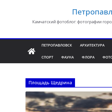
Перейти
Петропавл
к
содержимому
Камчатский фотоблог: фотографии горо
ПЕТРОПАВЛОВСК
АРХИТЕКТУРА
СПОРТ
ФАУНА
ФЛОРА
ФОТ
Площадь Щедрина