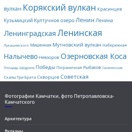
Корякский вулкан
вулкан
Красинцев
Ленин
Култучное озеро
Кузьмицкий
Ленина
Ленинская
Ленинградская
Мутновский вулкан
Мишенная
Набережная
Лукашевского
Озерновская Коса
Налычево
Невзоров
Победы
Рыбаков
Пограничная
Площадь Щедрина
Сахалинская
Советская
Скворцов
Скалы Три Брата
Фотографии Камчатки, фото Петропавловска-
Камчатского
Архитектура
Вулканы