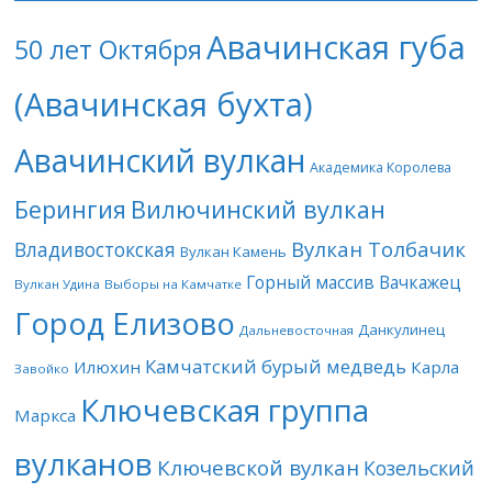
Авачинская губа
50 лет Октября
(Авачинская бухта)
Авачинский вулкан
Академика Королева
Берингия
Вилючинский вулкан
Вулкан Толбачик
Владивостокская
Вулкан Камень
Горный массив Вачкажец
Вулкан Удина
Выборы на Камчатке
Город Елизово
Данкулинец
Дальневосточная
Камчатский бурый медведь
Илюхин
Карла
Завойко
Ключевская группа
Маркса
вулканов
Ключевской вулкан
Козельский