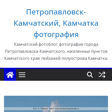
Перейти
Петропавловск-
к
содержимому
Камчатский, Камчатка
фотография
Камчатский фотоблог: фотографии города
Петропавловска-Камчатского, населенных пунктов
Камчатского края; пейзажей полуострова Камчатка.