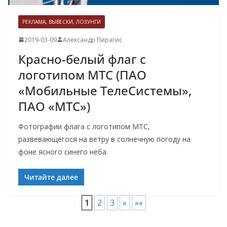
РЕКЛАМА, ВЫВЕСКИ, ЛОЗУНГИ
2019-03-09
Александр Пирагис
Красно-белый флаг c
логотипом МТС (ПАО
«Мобильные ТелеСистемы»,
ПАО «МТС»)
Фотографии флага c логотипом МТС,
развевающегося на ветру в солнечную погоду на
фоне ясного синего неба.
Читайте далее
1
2
3
»
»»