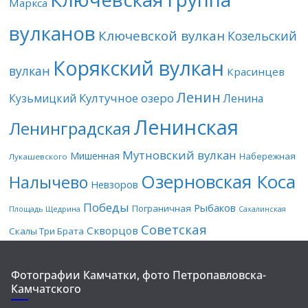
Маркса
вулканов
Ключевской вулкан
Козельский
Корякский вулкан
вулкан
Красинцев
Ленин
Култучное озеро
Кузьмицкий
Ленина
Ленинская
Ленинградская
Мутновский вулкан
Мишенная
Набережная
Лукашевского
Озерновская Коса
Налычево
Невзоров
Победы
Рыбаков
Пограничная
Площадь Щедрина
Сахалинская
Советская
Скворцов
Скалы Три Брата
Фотографии Камчатки, фото Петропавловска-
Камчатского