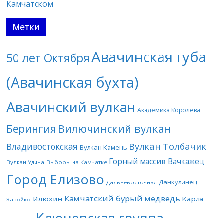
Камчатском
Метки
Авачинская губа
50 лет Октября
(Авачинская бухта)
Авачинский вулкан
Академика Королева
Берингия
Вилючинский вулкан
Вулкан Толбачик
Владивостокская
Вулкан Камень
Горный массив Вачкажец
Вулкан Удина
Выборы на Камчатке
Город Елизово
Данкулинец
Дальневосточная
Камчатский бурый медведь
Илюхин
Карла
Завойко
Ключевская группа