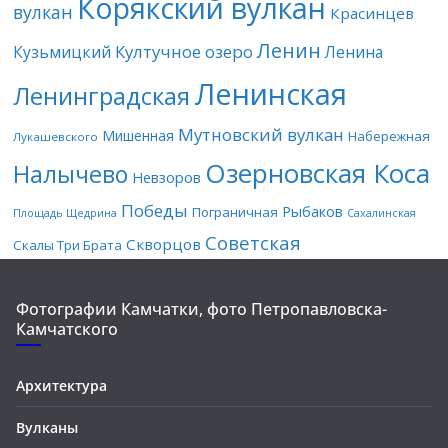
Корякский вулкан
вулкан
Красинцев
Ленин
Култучное озеро
Кузьмицкий
Ленина
Ленинская
Ленинградская
Мутновский вулкан
Мишенная
Набережная
Лукашевского
Озерновская Коса
Налычево
Невзоров
Победы
Рыбаков
Пограничная
Площадь Щедрина
Сахалинская
Советская
Скворцов
Скалы Три Брата
Фотографии Камчатки, фото Петропавловска-
Камчатского
Архитектура
Вулканы