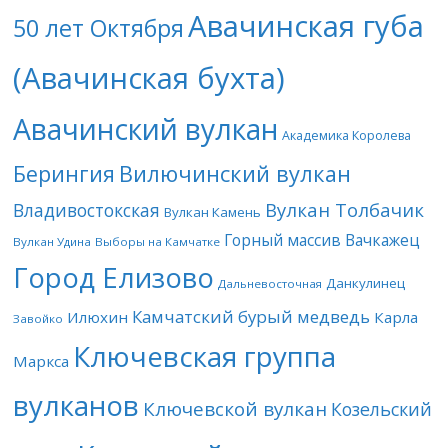
Авачинская губа
50 лет Октября
(Авачинская бухта)
Авачинский вулкан
Академика Королева
Берингия
Вилючинский вулкан
Вулкан Толбачик
Владивостокская
Вулкан Камень
Горный массив Вачкажец
Вулкан Удина
Выборы на Камчатке
Город Елизово
Данкулинец
Дальневосточная
Камчатский бурый медведь
Илюхин
Карла
Завойко
Ключевская группа
Маркса
вулканов
Ключевской вулкан
Козельский