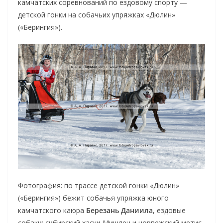
камчатских соревнований по ездовому спорту —
детской гонки на собачьих упряжках «Дюлин»
(«Берингия»).
Фотография: по трассе детской гонки «Дюлин»
(«Берингия») бежит собачья упряжка юного
камчатского каюра
Березань Даниила
, ездовые
собаки: сибирский хаски Мишлен и норвежский метис