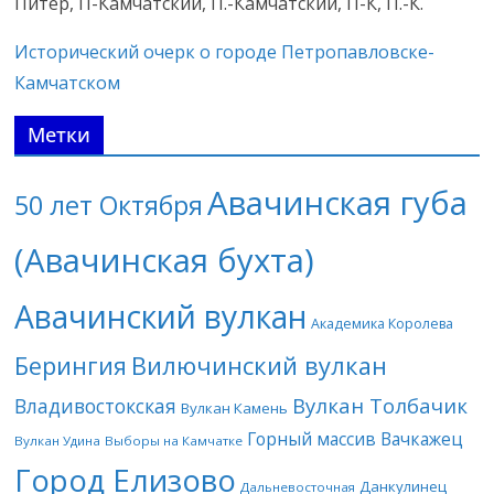
Питер, П-Камчатский, П.-Камчатский, П-К, П.-К.
Исторический очерк о городе Петропавловске-
Камчатском
Метки
Авачинская губа
50 лет Октября
(Авачинская бухта)
Авачинский вулкан
Академика Королева
Берингия
Вилючинский вулкан
Вулкан Толбачик
Владивостокская
Вулкан Камень
Горный массив Вачкажец
Вулкан Удина
Выборы на Камчатке
Город Елизово
Данкулинец
Дальневосточная