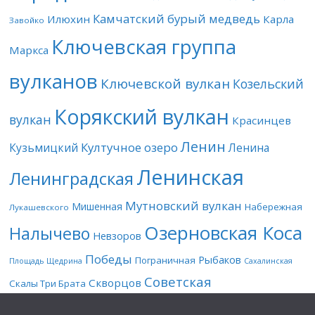
Камчатский бурый медведь
Илюхин
Карла
Завойко
Ключевская группа
Маркса
вулканов
Ключевской вулкан
Козельский
Корякский вулкан
вулкан
Красинцев
Ленин
Култучное озеро
Кузьмицкий
Ленина
Ленинская
Ленинградская
Мутновский вулкан
Мишенная
Набережная
Лукашевского
Озерновская Коса
Налычево
Невзоров
Победы
Рыбаков
Пограничная
Площадь Щедрина
Сахалинская
Советская
Скворцов
Скалы Три Брата