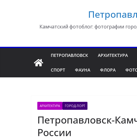
Перейти
Петропавл
к
содержимому
Камчатский фотоблог: фотографии горо
ПЕТРОПАВЛОВСК
АРХИТЕКТУРА
СПОРТ
ФАУНА
ФЛОРА
ФОТ
АРХИТЕКТУРА
ГОРОД-ПОРТ
Петропавловск-Камч
России