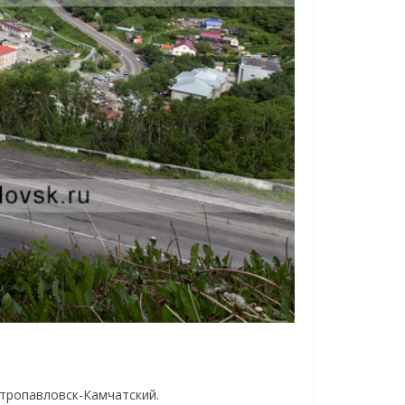
етропавловск-Камчатский.