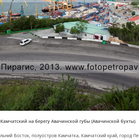
-Камчатский на берегу Авачинской губы (Авачинской бухты)
.
льний Восток, полуостров Камчатка, Камчатский край, город П