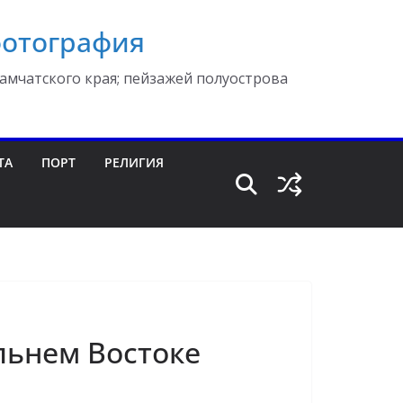
фотография
амчатского края; пейзажей полуострова
ТА
ПОРТ
РЕЛИГИЯ
льнем Востоке