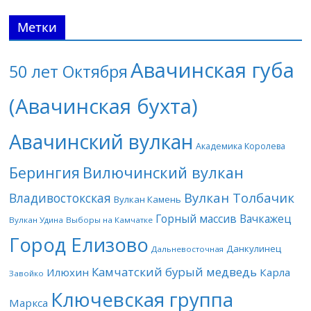
Метки
Авачинская губа
50 лет Октября
(Авачинская бухта)
Авачинский вулкан
Академика Королева
Берингия
Вилючинский вулкан
Вулкан Толбачик
Владивостокская
Вулкан Камень
Горный массив Вачкажец
Вулкан Удина
Выборы на Камчатке
Город Елизово
Данкулинец
Дальневосточная
Камчатский бурый медведь
Илюхин
Карла
Завойко
Ключевская группа
Маркса