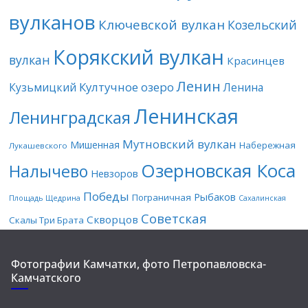
вулканов
Ключевской вулкан
Козельский
Корякский вулкан
вулкан
Красинцев
Ленин
Култучное озеро
Кузьмицкий
Ленина
Ленинская
Ленинградская
Мутновский вулкан
Мишенная
Набережная
Лукашевского
Озерновская Коса
Налычево
Невзоров
Победы
Рыбаков
Пограничная
Площадь Щедрина
Сахалинская
Советская
Скворцов
Скалы Три Брата
Фотографии Камчатки, фото Петропавловска-
Камчатского