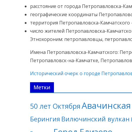
расстояние от города Петропавловска-Кам
географические координаты Петропавловска-К
территория Петропавловска-Камчатского — 
число жителей Петропавловска-Камчатског
Этнохороним: петропавловцы, петропавло
Имена Петропавловска-Камчатского: Петро
Петропавловск-на-Камчатке, Петропавловск,
Исторический очерк о городе Петропавло
Метки
Авачинская 
50 лет Октября
Берингия
Вилючинский вулкан
Город Елизово