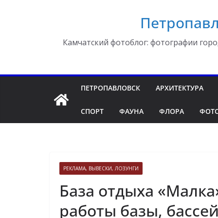
Перейти
Петропавл
к
содержимому
Камчатский фотоблог: фотографии горо
ПЕТРОПАВЛОВСК
АРХИТЕКТУРА
СПОРТ
ФАУНА
ФЛОРА
ФОТ
РЕКЛАМА, ВЫВЕСКИ, ЛОЗУНГИ
База отдыха «Малка
работы базы, бассе