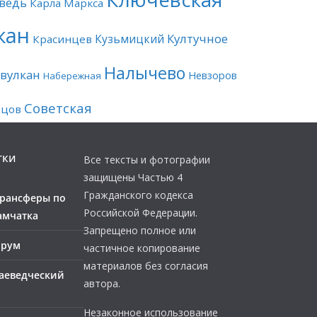
ведь
Карла Маркса
кан
Култучное
Кузьмицкий
Красинцев
Налычево
вулкан
Невзоров
Набережная
Советская
рцов
тки
Все тексты и фотографии
защищены Частью 4
Гражданского кодекса
трансферы по
Российской Федерации.
амчатка
Запрещено полное или
орум
частичное копирование
материалов без согласия
аеведческий
автора.
Незаконное использование