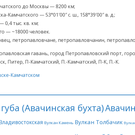
чатского до Москвы — 8200 км;
амчатского — 53°01′00″ с. ш., 158°39′00″ в. д.;
0,4 тыс. кв. км;
о — ~18000 человек.
вец, петропавловчане, петропавловчанин, петропавло
павловская гавань, город Петропавловский порт, гор
 Питер, П-Камчатский, П.-Камчатский, П-К, П.-К.
вске-Камчатском
губа (Авачинская бухта)
Авачин
Вулкан Толбачик
Владивостокская
Вулкан Камень
Вулка