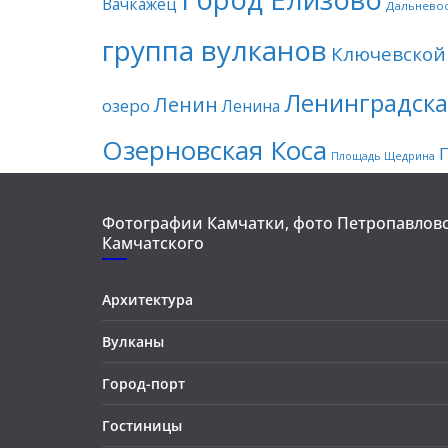
Вачкажец
Дальнево
группа вулканов
Ключевской
Ленинградска
Ленин
озеро
Ленина
Озерновская Коса
Площадь Щедрина
Фотографии Камчатки, фото Петропавловс
Камчатского
Архитектура
Вулканы
Город-порт
Гостиницы