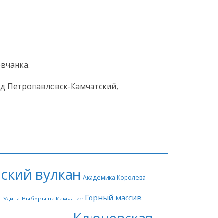
вчанка.
од Петропавловск-Камчатский,
ский вулкан
Академика Королева
Горный массив
н Удина
Выборы на Камчатке
Ключевская