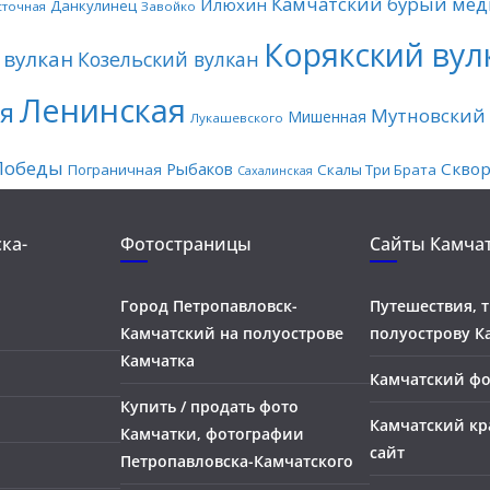
Камчатский бурый мед
Илюхин
Данкулинец
сточная
Завойко
Корякский вул
 вулкан
Козельский вулкан
Ленинская
я
Мутновский 
Мишенная
Лукашевского
Победы
Рыбаков
Скво
Пограничная
Скалы Три Брата
Сахалинская
ка-
Фотостраницы
Сайты Камча
Город Петропавловск-
Путешествия, 
Камчатский на полуострове
полуострову К
Камчатка
Камчатский ф
Купить / продать фото
Камчатский кр
Камчатки, фотографии
сайт
Петропавловска-Камчатского