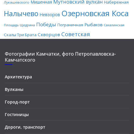
Мутновский вулкан
Мишенная
Набережная
Лукашевского
Озерновская Коса
Налычево
Невзоров
Победы
Рыбаков
Пограничная
Площадь Щедрина
Сахалинская
Советская
Скворцов
Скалы Три Брата
Фотографии Камчатки, фото Петропавловска-
Камчатского
Архитектура
Вулканы
Город-порт
Гостиницы
Дороги, транспорт