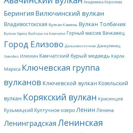
Авачинский вулкан
Академика Королева
Берингия
Вилючинский вулкан
Вулкан Толбачик
Владивостокская
Вулкан Камень
Горный массив Вачкажец
Вулкан Удина
Выборы на Камчатке
Город Елизово
Данкулинец
Дальневосточная
Камчатский бурый медведь
Илюхин
Карла
Завойко
Ключевская группа
Маркса
вулканов
Ключевской вулкан
Козельский
Корякский вулкан
вулкан
Красинцев
Ленин
Култучное озеро
Кузьмицкий
Ленина
Ленинская
Ленинградская