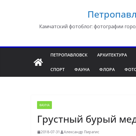
Перейти
Петропавл
к
содержимому
Камчатский фотоблог: фотографии горо
ПЕТРОПАВЛОВСК
АРХИТЕКТУРА
СПОРТ
ФАУНА
ФЛОРА
ФОТ
ФАУНА
Грустный бурый ме
2018-07-31
Александр Пирагис