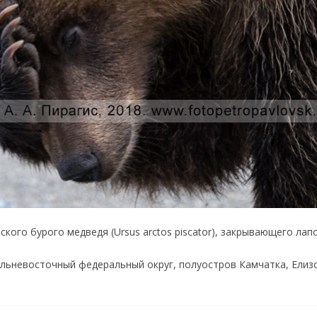
кого бурого медведя (Ursus arctos piscator), закрывающего лап
льневосточный федеральный округ, полуостров Камчатка, Елиз