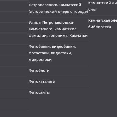
Камчатский л
Петропавловск-Камчатский
блог
(исторический очерк о городе)
Камчатская эл
Улицы Петропавловска-
библиотека
Камчатского, камчатские
фамилии, топонимы Камчатки
Фотобанки, видеобанки,
фотостоки, видостоки,
микростоки
Фотоблоги
Фотокаталоги
Фотосайты