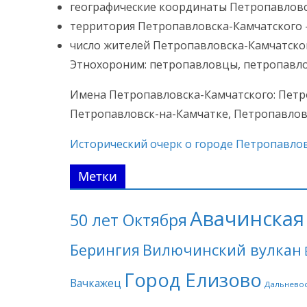
географические координаты Петропавловска-К
территория Петропавловска-Камчатского — 
число жителей Петропавловска-Камчатског
Этнохороним: петропавловцы, петропавло
Имена Петропавловска-Камчатского: Петро
Петропавловск-на-Камчатке, Петропавловск,
Исторический очерк о городе Петропавло
Метки
Авачинская 
50 лет Октября
Берингия
Вилючинский вулкан
Город Елизово
Вачкажец
Дальнево