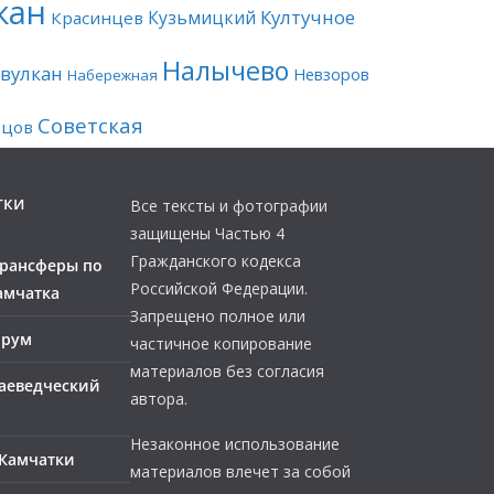
кан
Култучное
Кузьмицкий
Красинцев
Налычево
вулкан
Невзоров
Набережная
Советская
рцов
тки
Все тексты и фотографии
защищены Частью 4
Гражданского кодекса
трансферы по
Российской Федерации.
амчатка
Запрещено полное или
орум
частичное копирование
материалов без согласия
аеведческий
автора.
Незаконное использование
 Камчатки
материалов влечет за собой