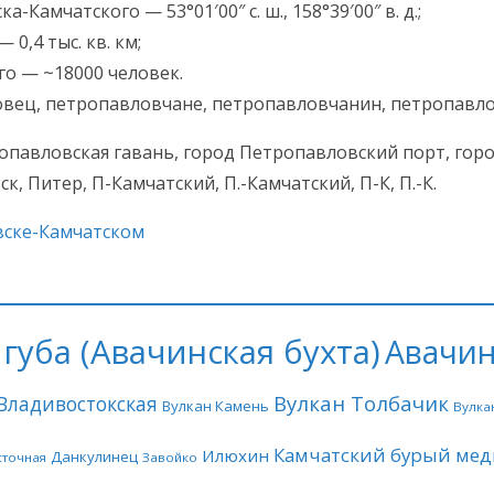
амчатского — 53°01′00″ с. ш., 158°39′00″ в. д.;
0,4 тыс. кв. км;
о — ~18000 человек.
вец, петропавловчане, петропавловчанин, петропавло
павловская гавань, город Петропавловский порт, гор
 Питер, П-Камчатский, П.-Камчатский, П-К, П.-К.
вске-Камчатском
губа (Авачинская бухта)
Авачин
Вулкан Толбачик
Владивостокская
Вулкан Камень
Вулка
Камчатский бурый мед
Илюхин
Данкулинец
сточная
Завойко