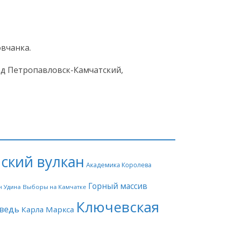
вчанка.
од Петропавловск-Камчатский,
ский вулкан
Академика Королева
Горный массив
н Удина
Выборы на Камчатке
Ключевская
ведь
Карла Маркса