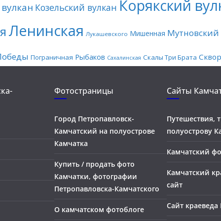
Корякский вул
 вулкан
Козельский вулкан
Ленинская
я
Мутновский 
Мишенная
Лукашевского
Победы
Рыбаков
Скво
Пограничная
Скалы Три Брата
Сахалинская
ка-
Фотостраницы
Сайты Камча
Город Петропавловск-
Путешествия, 
Камчатский на полуострове
полуострову К
Камчатка
Камчатский ф
Купить / продать фото
Камчатский кр
Камчатки, фотографии
сайт
Петропавловска-Камчатского
Сайт краеведа
О камчатском фотоблоге