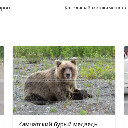
ороге
Косолапый мишка чешет ла
Камчатский бурый медведь