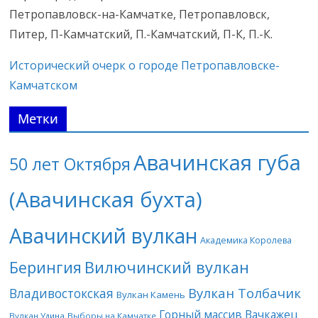
Петропавловск-на-Камчатке, Петропавловск,
Питер, П-Камчатский, П.-Камчатский, П-К, П.-К.
Исторический очерк о городе Петропавловске-
Камчатском
Метки
Авачинская губа
50 лет Октября
(Авачинская бухта)
Авачинский вулкан
Академика Королева
Берингия
Вилючинский вулкан
Вулкан Толбачик
Владивостокская
Вулкан Камень
Горный массив Вачкажец
Вулкан Удина
Выборы на Камчатке