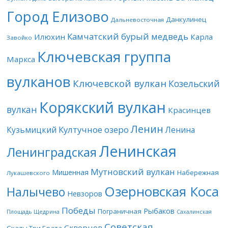
Город Елизово
Данкулинец
Дальневосточная
Камчатский бурый медведь
Илюхин
Карла
Завойко
Ключевская группа
Маркса
вулканов
Ключевской вулкан
Козельский
Корякский вулкан
вулкан
Красинцев
Ленин
Култучное озеро
Кузьмицкий
Ленина
Ленинская
Ленинградская
Мутновский вулкан
Мишенная
Набережная
Лукашевского
Озерновская Коса
Налычево
Невзоров
Победы
Рыбаков
Пограничная
Площадь Щедрина
Сахалинская
Советская
Скворцов