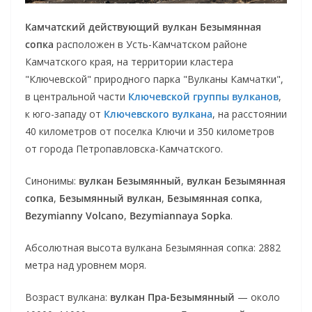
Камчатский действующий вулкан Безымянная
сопка
расположен в Усть-Камчатском районе
Камчатского края, на территории кластера
"Ключевской" природного парка "Вулканы Камчатки",
в центральной части
Ключевской группы вулканов
,
к юго-западу от
Ключевского вулкана
, на расстоянии
40 километров от поселка Ключи и 350 километров
от города Петропавловска-Камчатского.
Синонимы:
вулкан Безымянный
,
вулкан Безымянная
сопка
,
Безымянный вулкан
,
Безымянная сопка
,
Bezymianny Volcano
,
Bezymiannaya Sopka
.
Абсолютная высота вулкана Безымянная сопка: 2882
метра над уровнем моря.
Возраст вулкана:
вулкан Пра-Безымянный
— около