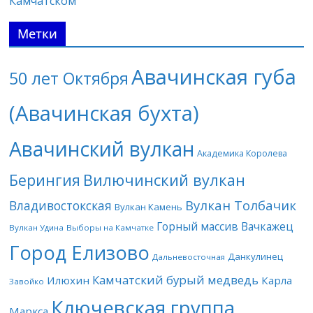
Камчатском
Метки
Авачинская губа
50 лет Октября
(Авачинская бухта)
Авачинский вулкан
Академика Королева
Берингия
Вилючинский вулкан
Вулкан Толбачик
Владивостокская
Вулкан Камень
Горный массив Вачкажец
Вулкан Удина
Выборы на Камчатке
Город Елизово
Данкулинец
Дальневосточная
Камчатский бурый медведь
Илюхин
Карла
Завойко
Ключевская группа
Маркса