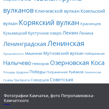
вулканов
Ключевской вулкан
Козельский
Корякский вулкан
вулкан
Красинцев
Ленин
Култучное озеро
Кузьмицкий
Ленина
Ленинская
Ленинградская
Мутновский вулкан
Мишенная
Набережная
Лукашевского
Озерновская Коса
Налычево
Невзоров
Победы
Рыбаков
Пограничная
Площадь Щедрина
Сахалинская
Советская
Скворцов
Скалы Три Брата
Фотографии Камчатки, фото Петропавловска-
Камчатского