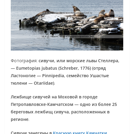
Фотография:
сивучи, или морские львы Стеллера,
— Eumetopias jubatus (Schreber, 1776) (отряд
Ластоногие — Pinnipedia, семейство Ушастые
тюлени — Otariidae)
.
Лежбище сивучей на Моховой в городе
Петропавловске-Камчатском — одно из более 25
береговых лежбищ сивуча, расположенных в
регионе
.
Сивучи занесены в
Красную книгу Камчатки
,