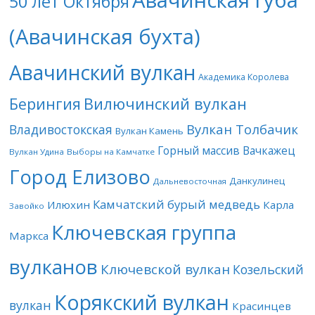
Авачинская губа
50 лет Октября
(Авачинская бухта)
Авачинский вулкан
Академика Королева
Берингия
Вилючинский вулкан
Вулкан Толбачик
Владивостокская
Вулкан Камень
Горный массив Вачкажец
Вулкан Удина
Выборы на Камчатке
Город Елизово
Данкулинец
Дальневосточная
Камчатский бурый медведь
Илюхин
Карла
Завойко
Ключевская группа
Маркса
вулканов
Ключевской вулкан
Козельский
Корякский вулкан
вулкан
Красинцев