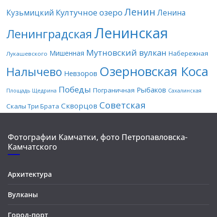
Ленин
Култучное озеро
Кузьмицкий
Ленина
Ленинская
Ленинградская
Мутновский вулкан
Мишенная
Набережная
Лукашевского
Озерновская Коса
Налычево
Невзоров
Победы
Рыбаков
Пограничная
Площадь Щедрина
Сахалинская
Советская
Скворцов
Скалы Три Брата
Фотографии Камчатки, фото Петропавловска-
Камчатского
Архитектура
Вулканы
Город-порт