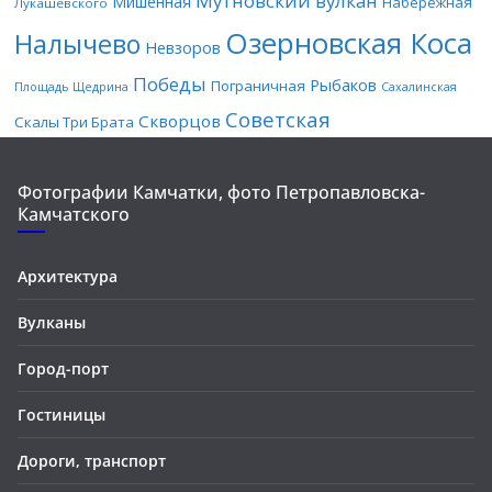
Мутновский вулкан
Мишенная
Набережная
Лукашевского
Озерновская Коса
Налычево
Невзоров
Победы
Рыбаков
Пограничная
Площадь Щедрина
Сахалинская
Советская
Скворцов
Скалы Три Брата
Фотографии Камчатки, фото Петропавловска-
Камчатского
Архитектура
Вулканы
Город-порт
Гостиницы
Дороги, транспорт