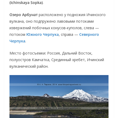
(Ichinskaya Sopka)
.
Озеро Арбунат
расположено у подножия Ичинского
вулкана, оно подпружено лавовыми потоками
извержений побочных конусов-куполов, слева —
потоком
Южного Черпука
, справа —
Северного
Черпука
.
Место фотосъемки: Россия, Дальний Восток,
полуостров Камчатка, Срединный хребет, Ичинский
вулканический район.