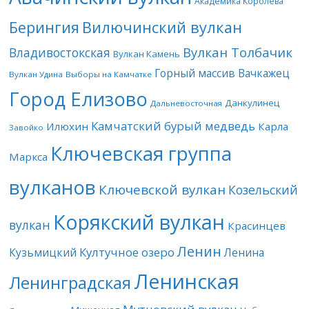
Академика Королева
Берингия
Вилючинский вулкан
Вулкан Толбачик
Владивостокская
Вулкан Камень
Горный массив Вачкажец
Вулкан Удина
Выборы на Камчатке
Город Елизово
Данкулинец
Дальневосточная
Камчатский бурый медведь
Илюхин
Карла
Завойко
Ключевская группа
Маркса
вулканов
Ключевской вулкан
Козельский
Корякский вулкан
вулкан
Красинцев
Ленин
Култучное озеро
Кузьмицкий
Ленина
Ленинская
Ленинградская