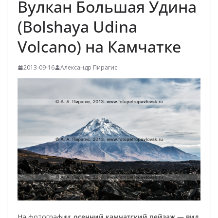
Вулкан Большая Удина
(Bolshaya Udina
Volcano) на Камчатке
2013-09-16
Александр Пирагис
На фотографии:
осенний камчатский пейзаж — вид