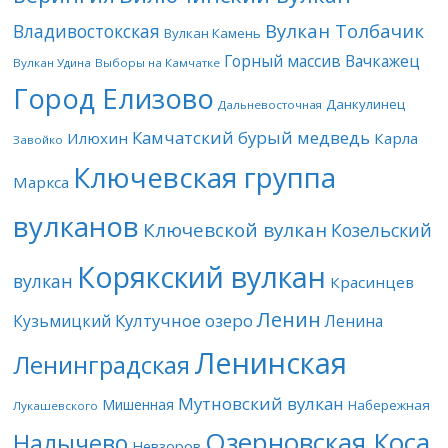
Вулкан Толбачик
Владивостокская
Вулкан Камень
Горный массив Вачкажец
Вулкан Удина
Выборы на Камчатке
Город Елизово
Данкулинец
Дальневосточная
Камчатский бурый медведь
Илюхин
Карла
Завойко
Ключевская группа
Маркса
вулканов
Ключевской вулкан
Козельский
Корякский вулкан
вулкан
Красинцев
Ленин
Култучное озеро
Кузьмицкий
Ленина
Ленинская
Ленинградская
Мутновский вулкан
Мишенная
Набережная
Лукашевского
Озерновская Коса
Налычево
Невзоров