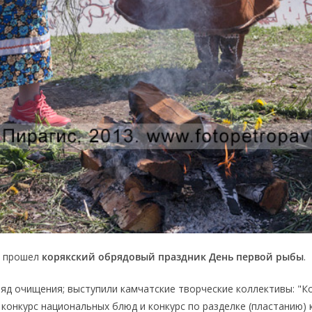
м прошел
корякский обрядовый праздник День первой рыбы
.
д очищения; выступили камчатские творческие коллективы: "Кори
 конкурс национальных блюд и конкурс по разделке (пластанию) 