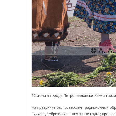
12 июня в городе Петропавловске-Камчатско
На празднике был совершен традиционный обря
"Уйкав", "Уйритчах", "Школьные годы"; прошел