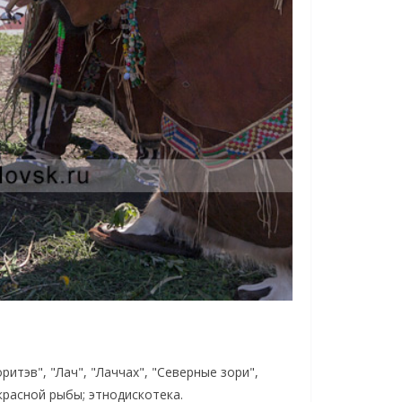
тэв", "Лач", "Лаччах", "Северные зори",
красной рыбы; этнодискотека.