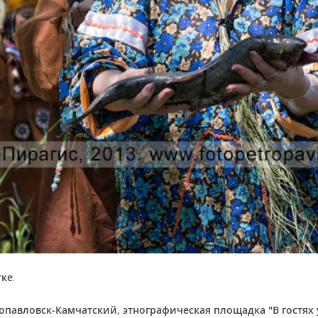
тке
.
ропавловск-Камчатский
,
этнографическая площадка "В гостях 