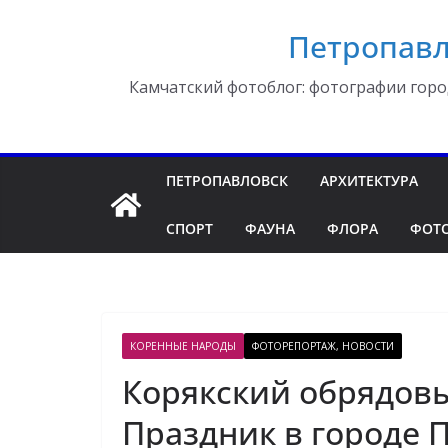
Перейти
Петропавл
к
содержимому
Камчатский фотоблог: фотографии горо
ПЕТРОПАВЛОВСК
АРХИТЕКТУРА
СПОРТ
ФАУНА
ФЛОРА
ФОТ
КОРЕННЫЕ НАРОДЫ
ФОТОРЕПОРТАЖ, НОВОСТИ
Корякский обрядовы
Праздник в городе 