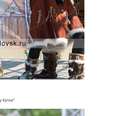
у Кутха"
.