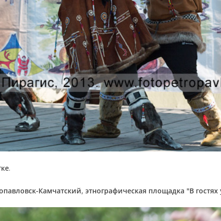
тке
.
ропавловск-Камчатский
,
этнографическая площадка "В гостях 