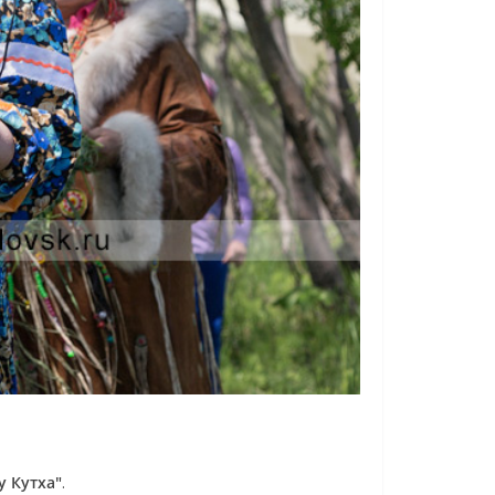
у Кутха"
.