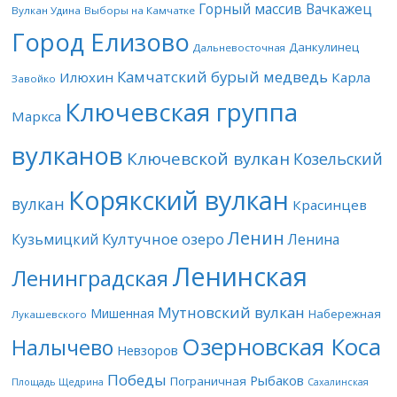
Горный массив Вачкажец
Вулкан Удина
Выборы на Камчатке
Город Елизово
Данкулинец
Дальневосточная
Камчатский бурый медведь
Илюхин
Карла
Завойко
Ключевская группа
Маркса
вулканов
Ключевской вулкан
Козельский
Корякский вулкан
вулкан
Красинцев
Ленин
Култучное озеро
Кузьмицкий
Ленина
Ленинская
Ленинградская
Мутновский вулкан
Мишенная
Набережная
Лукашевского
Озерновская Коса
Налычево
Невзоров
Победы
Рыбаков
Пограничная
Площадь Щедрина
Сахалинская