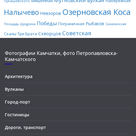
Мутновский вулкан
Мишенная
Набережная
Лукашевского
Озерновская Коса
Налычево
Невзоров
Победы
Рыбаков
Пограничная
Площадь Щедрина
Сахалинская
Советская
Скворцов
Скалы Три Брата
Фотографии Камчатки, фото Петропавловска-
Камчатского
Архитектура
Вулканы
Город-порт
Гостиницы
Дороги, транспорт