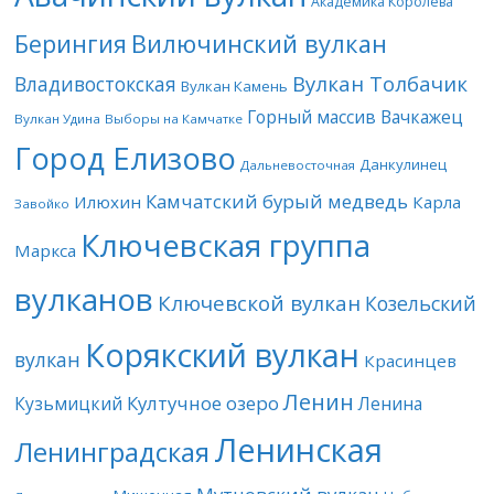
Академика Королева
Берингия
Вилючинский вулкан
Вулкан Толбачик
Владивостокская
Вулкан Камень
Горный массив Вачкажец
Вулкан Удина
Выборы на Камчатке
Город Елизово
Данкулинец
Дальневосточная
Камчатский бурый медведь
Илюхин
Карла
Завойко
Ключевская группа
Маркса
вулканов
Ключевской вулкан
Козельский
Корякский вулкан
вулкан
Красинцев
Ленин
Култучное озеро
Кузьмицкий
Ленина
Ленинская
Ленинградская