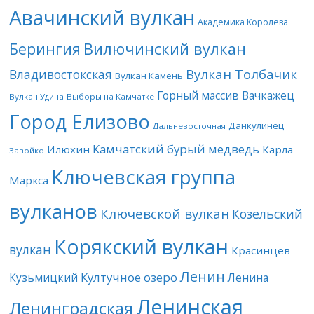
Авачинский вулкан
Академика Королева
Берингия
Вилючинский вулкан
Вулкан Толбачик
Владивостокская
Вулкан Камень
Горный массив Вачкажец
Вулкан Удина
Выборы на Камчатке
Город Елизово
Данкулинец
Дальневосточная
Камчатский бурый медведь
Илюхин
Карла
Завойко
Ключевская группа
Маркса
вулканов
Ключевской вулкан
Козельский
Корякский вулкан
вулкан
Красинцев
Ленин
Култучное озеро
Кузьмицкий
Ленина
Ленинская
Ленинградская