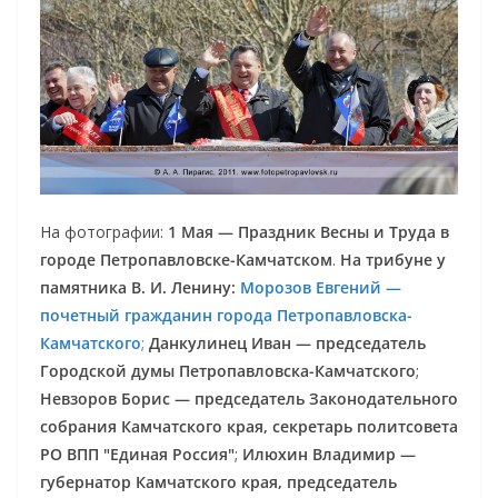
На фотографии:
1 Мая — Праздник Весны и Труда в
городе Петропавловске-Камчатском
.
На трибуне у
памятника В. И. Ленину:
Морозов Евгений —
почетный гражданин города Петропавловска-
Камчатского
;
Данкулинец Иван — председатель
Городской думы Петропавловска-Камчатского
;
Невзоров Борис — председатель Законодательного
собрания Камчатского края, секретарь политсовета
РО ВПП "Единая Россия"
;
Илюхин Владимир —
губернатор Камчатского края, председатель