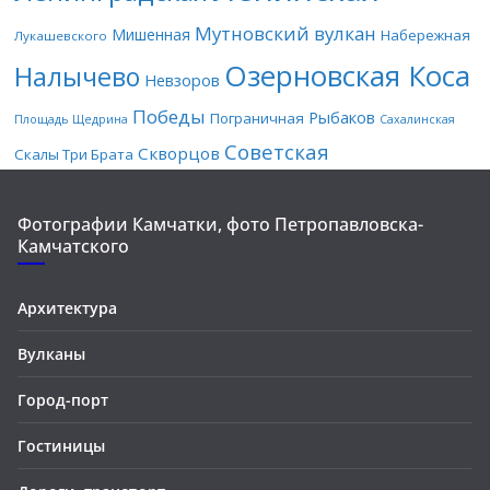
Мутновский вулкан
Мишенная
Набережная
Лукашевского
Озерновская Коса
Налычево
Невзоров
Победы
Рыбаков
Пограничная
Площадь Щедрина
Сахалинская
Советская
Скворцов
Скалы Три Брата
Фотографии Камчатки, фото Петропавловска-
Камчатского
Архитектура
Вулканы
Город-порт
Гостиницы