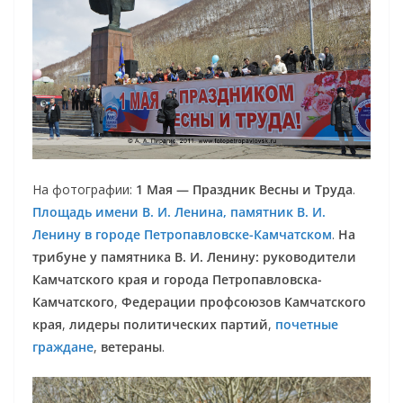
На фотографии:
1 Мая — Праздник Весны и Труда
.
Площадь имени В. И. Ленина, памятник В. И.
Ленину в городе Петропавловске-Камчатском
.
На
трибуне у памятника В. И. Ленину:
руководители
Камчатского края и города Петропавловска-
Камчатского
,
Федерации профсоюзов Камчатского
края
,
лидеры политических партий
,
почетные
граждане
,
ветераны
.