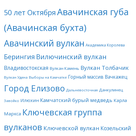
Авачинская губа
50 лет Октября
(Авачинская бухта)
Авачинский вулкан
Академика Королева
Берингия
Вилючинский вулкан
Вулкан Толбачик
Владивостокская
Вулкан Камень
Горный массив Вачкажец
Вулкан Удина
Выборы на Камчатке
Город Елизово
Данкулинец
Дальневосточная
Камчатский бурый медведь
Илюхин
Карла
Завойко
Ключевская группа
Маркса
вулканов
Ключевской вулкан
Козельский