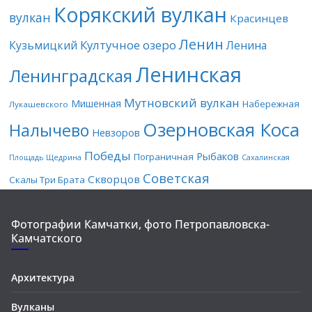
Корякский вулкан
вулкан
Красинцев
Ленин
Култучное озеро
Кузьмицкий
Ленина
Ленинская
Ленинградская
Мутновский вулкан
Мишенная
Набережная
Лукашевского
Озерновская Коса
Налычево
Невзоров
Победы
Рыбаков
Пограничная
Площадь Щедрина
Сахалинская
Советская
Скворцов
Скалы Три Брата
Фотографии Камчатки, фото Петропавловска-
Камчатского
Архитектура
Вулканы