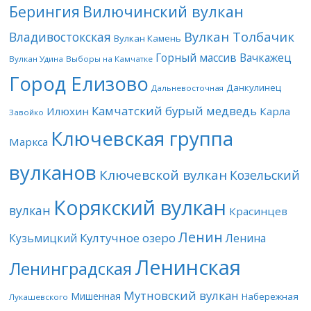
Берингия
Вилючинский вулкан
Вулкан Толбачик
Владивостокская
Вулкан Камень
Горный массив Вачкажец
Вулкан Удина
Выборы на Камчатке
Город Елизово
Данкулинец
Дальневосточная
Камчатский бурый медведь
Илюхин
Карла
Завойко
Ключевская группа
Маркса
вулканов
Ключевской вулкан
Козельский
Корякский вулкан
вулкан
Красинцев
Ленин
Култучное озеро
Кузьмицкий
Ленина
Ленинская
Ленинградская
Мутновский вулкан
Мишенная
Набережная
Лукашевского