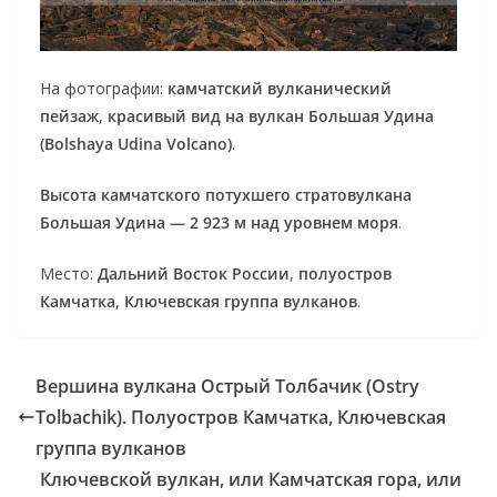
На фотографии:
камчатский вулканический
пейзаж
,
красивый вид на
вулкан Большая Удина
(Bolshaya Udina Volcano)
.
Высота камчатского потухшего стратовулкана
Большая Удина — 2 923 м над уровнем моря
.
Место:
Дальний Восток России
,
полуостров
Камчатка
,
Ключевская группа вулканов
.
Вершина вулкана Острый Толбачик (Ostry
Tolbachik). Полуостров Камчатка, Ключевская
группа вулканов
Ключевской вулкан, или Камчатская гора, или