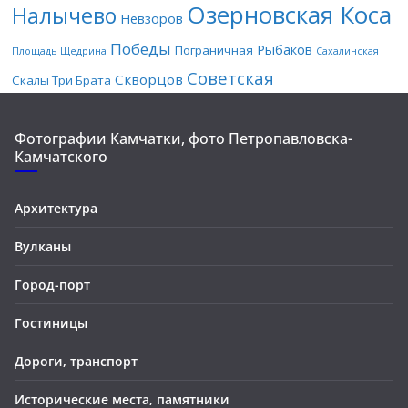
Озерновская Коса
Налычево
Невзоров
Победы
Рыбаков
Пограничная
Площадь Щедрина
Сахалинская
Советская
Скворцов
Скалы Три Брата
Фотографии Камчатки, фото Петропавловска-
Камчатского
Архитектура
Вулканы
Город-порт
Гостиницы
Дороги, транспорт
Исторические места, памятники