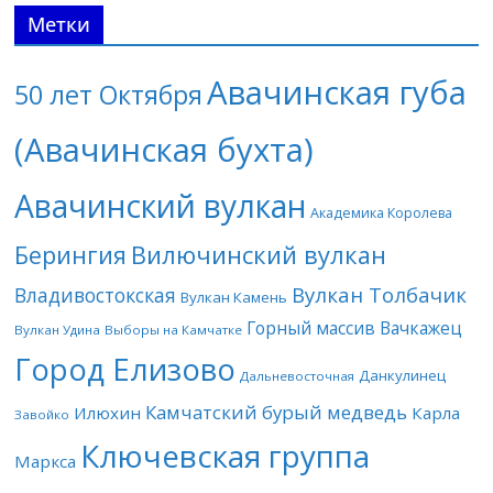
Метки
Авачинская губа
50 лет Октября
(Авачинская бухта)
Авачинский вулкан
Академика Королева
Берингия
Вилючинский вулкан
Вулкан Толбачик
Владивостокская
Вулкан Камень
Горный массив Вачкажец
Вулкан Удина
Выборы на Камчатке
Город Елизово
Данкулинец
Дальневосточная
Камчатский бурый медведь
Илюхин
Карла
Завойко
Ключевская группа
Маркса