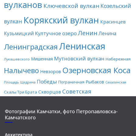
вулканов
Ключевской вулкан
Козельский
Корякский вулкан
вулкан
Красинцев
Ленин
Култучное озеро
Кузьмицкий
Ленина
Ленинская
Ленинградская
Мутновский вулкан
Мишенная
Набережная
Лукашевского
Озерновская Коса
Налычево
Невзоров
Победы
Рыбаков
Пограничная
Площадь Щедрина
Сахалинская
Советская
Скворцов
Скалы Три Брата
Фотографии Камчатки, фото Петропавловска-
Камчатского
Архитектура