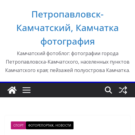
Перейти
Петропавловск-
к
содержимому
Камчатский, Камчатка
фотография
Камчатский фотоблог: фотографии города
Петропавловска-Камчатского, населенных пунктов
Камчатского края; пейзажей полуострова Камчатка.
СПОРТ
ФОТОРЕПОРТАЖ, НОВОСТИ