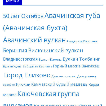
Метки
Авачинская губа
50 лет Октября
(Авачинская бухта)
Авачинский вулкан
Академика Королева
Берингия
Вилючинский вулкан
Вулкан Толбачик
Владивостокская
Вулкан Камень
Горный массив Вачкажец
Вулкан Удина
Выборы на Камчатке
Город Елизово
Данкулинец
Дальневосточная
Камчатский бурый медведь
Илюхин
Карла
Завойко
Ключевская группа
Маркса
вулканов