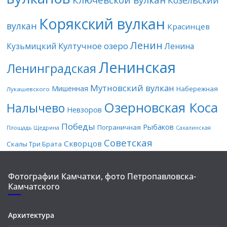
Ключевской вулкан
Козельский
Корякский вулкан
вулкан
Красинцев
Ленин
Култучное озеро
Кузьмицкий
Ленина
Ленинская
Ленинградская
Мутновский вулкан
Мишенная
Набережная
Лукашевского
Озерновская Коса
Налычево
Невзоров
Победы
Рыбаков
Пограничная
Площадь Щедрина
Сахалинская
Советская
Скворцов
Скалы Три Брата
Фотографии Камчатки, фото Петропавловска-
Камчатского
Архитектура