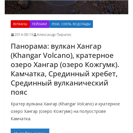
ВУЛКАНЫ
ПЕЙЗАЖИ
РЕКИ, ОЗЕРА, ВОДОПАДЫ
2014-08-19
Александр Пирагис
Панорама: вулкан Хангар
(Khangar Volcano), кратерное
озеро Хангар (озеро Кожгумк).
Камчатка, Срединный хребет,
Срединный вулканический
пояс
Кратер вулкана Хангар (Khangar Volcano) и кратерное
озеро Хангар (озеро Кожгумк) на полуострове
Камчатка.