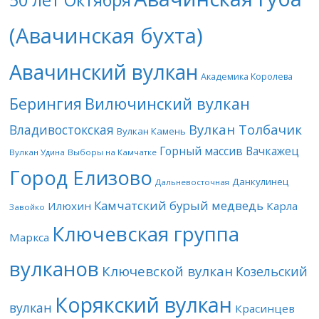
50 лет Октября
(Авачинская бухта)
Авачинский вулкан
Академика Королева
Берингия
Вилючинский вулкан
Вулкан Толбачик
Владивостокская
Вулкан Камень
Горный массив Вачкажец
Вулкан Удина
Выборы на Камчатке
Город Елизово
Данкулинец
Дальневосточная
Камчатский бурый медведь
Илюхин
Карла
Завойко
Ключевская группа
Маркса
вулканов
Ключевской вулкан
Козельский
Корякский вулкан
вулкан
Красинцев