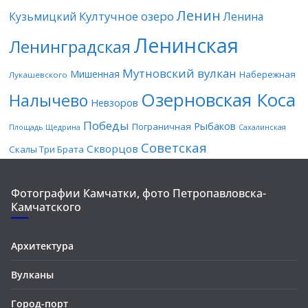
Ленин
Култучное озеро
Кузьмицкий
Ленина
Ленинская
Ленинградская
Мутновский вулкан
Мишенная
Набережная
Лукашевского
Озерновская Коса
Налычево
Невзоров
Победы
Рыбаков
Пограничная
Площадь Щедрина
Сахалинская
Советская
Скворцов
Скалы Три Брата
Фотографии Камчатки, фото Петропавловска-
Камчатского
Архитектура
Вулканы
Город-порт