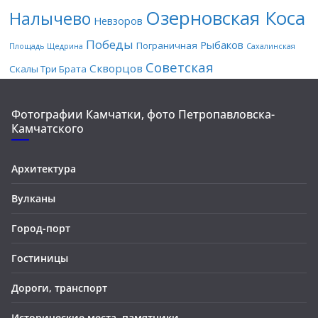
Озерновская Коса
Налычево
Невзоров
Победы
Рыбаков
Пограничная
Площадь Щедрина
Сахалинская
Советская
Скворцов
Скалы Три Брата
Фотографии Камчатки, фото Петропавловска-
Камчатского
Архитектура
Вулканы
Город-порт
Гостиницы
Дороги, транспорт
Исторические места, памятники