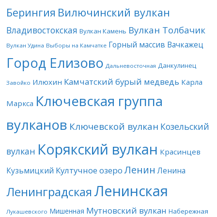
Берингия
Вилючинский вулкан
Вулкан Толбачик
Владивостокская
Вулкан Камень
Горный массив Вачкажец
Вулкан Удина
Выборы на Камчатке
Город Елизово
Данкулинец
Дальневосточная
Камчатский бурый медведь
Илюхин
Карла
Завойко
Ключевская группа
Маркса
вулканов
Ключевской вулкан
Козельский
Корякский вулкан
вулкан
Красинцев
Ленин
Култучное озеро
Кузьмицкий
Ленина
Ленинская
Ленинградская
Мутновский вулкан
Мишенная
Набережная
Лукашевского