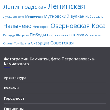
Ленинская
Ленинградская
Мутновский вулкан
Мишенная
Набережная
Лукашевского
Озерновская Коса
Налычево
Невзоров
Победы
Рыбаков
Пограничная
Площадь Щедрина
Сахалинская
Советская
Скворцов
Скалы Три Брата
Фотографии Камчатки, фото Петропавловска-
Камчатского
Архитектура
Вулканы
Город-порт
Гостиницы