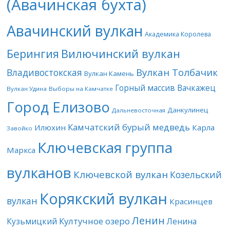
(Авачинская бухта)
Авачинский вулкан
Академика Королева
Берингия
Вилючинский вулкан
Вулкан Толбачик
Владивостокская
Вулкан Камень
Горный массив Вачкажец
Вулкан Удина
Выборы на Камчатке
Город Елизово
Данкулинец
Дальневосточная
Камчатский бурый медведь
Илюхин
Карла
Завойко
Ключевская группа
Маркса
вулканов
Ключевской вулкан
Козельский
Корякский вулкан
вулкан
Красинцев
Ленин
Култучное озеро
Кузьмицкий
Ленина