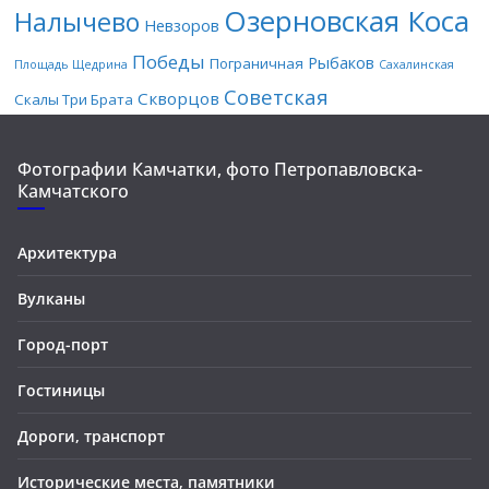
Озерновская Коса
Налычево
Невзоров
Победы
Рыбаков
Пограничная
Площадь Щедрина
Сахалинская
Советская
Скворцов
Скалы Три Брата
Фотографии Камчатки, фото Петропавловска-
Камчатского
Архитектура
Вулканы
Город-порт
Гостиницы
Дороги, транспорт
Исторические места, памятники