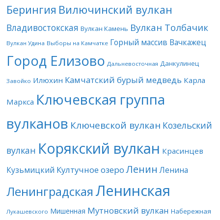
Берингия
Вилючинский вулкан
Вулкан Толбачик
Владивостокская
Вулкан Камень
Горный массив Вачкажец
Вулкан Удина
Выборы на Камчатке
Город Елизово
Данкулинец
Дальневосточная
Камчатский бурый медведь
Илюхин
Карла
Завойко
Ключевская группа
Маркса
вулканов
Ключевской вулкан
Козельский
Корякский вулкан
вулкан
Красинцев
Ленин
Култучное озеро
Кузьмицкий
Ленина
Ленинская
Ленинградская
Мутновский вулкан
Мишенная
Набережная
Лукашевского