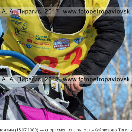
лентин
(15.07.1989) — спортсмен из села Усть-Хайрюзово Тигил