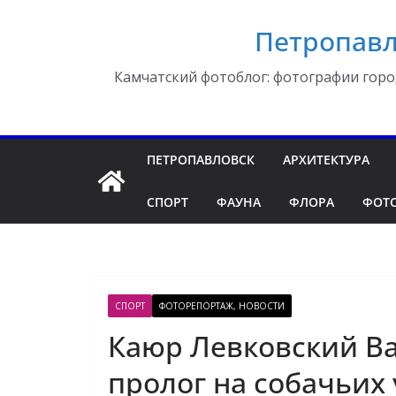
Перейти
Петропавл
к
содержимому
Камчатский фотоблог: фотографии горо
ПЕТРОПАВЛОВСК
АРХИТЕКТУРА
СПОРТ
ФАУНА
ФЛОРА
ФОТ
СПОРТ
ФОТОРЕПОРТАЖ, НОВОСТИ
Каюр Левковский Ва
пролог на собачьих