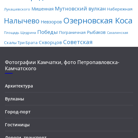
Мутновский вулкан
Мишенная
Набережная
Лукашевского
Озерновская Коса
Налычево
Невзоров
Победы
Рыбаков
Пограничная
Площадь Щедрина
Сахалинская
Советская
Скворцов
Скалы Три Брата
Фотографии Камчатки, фото Петропавловска-
Камчатского
Архитектура
Вулканы
Город-порт
Гостиницы
Дороги, транспорт