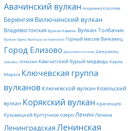
Авачинский вулкан
Академика Королева
Берингия
Вилючинский вулкан
Вулкан Толбачик
Владивостокская
Вулкан Камень
Горный массив Вачкажец
Вулкан Удина
Выборы на Камчатке
Город Елизово
Данкулинец
Дальневосточная
Камчатский бурый медведь
Илюхин
Карла
Завойко
Ключевская группа
Маркса
вулканов
Ключевской вулкан
Козельский
Корякский вулкан
вулкан
Красинцев
Ленин
Култучное озеро
Кузьмицкий
Ленина
Ленинская
Ленинградская