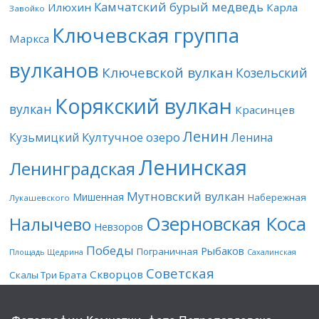
Камчатский бурый медведь
Илюхин
Карла
Завойко
Ключевская группа
Маркса
вулканов
Ключевской вулкан
Козельский
Корякский вулкан
вулкан
Красинцев
Ленин
Култучное озеро
Кузьмицкий
Ленина
Ленинская
Ленинградская
Мутновский вулкан
Мишенная
Набережная
Лукашевского
Озерновская Коса
Налычево
Невзоров
Победы
Рыбаков
Пограничная
Площадь Щедрина
Сахалинская
Советская
Скворцов
Скалы Три Брата