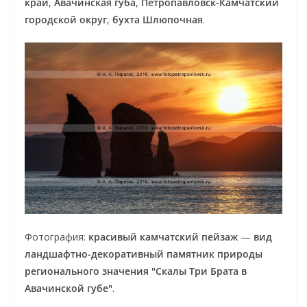
край
,
Авачинская губа
,
Петропавловск-Камчатский
городской округ
,
бухта Шлюпочная
.
Фотография:
красивый камчатский пейзаж
—
вид
ландшафтно-декоративный памятник природы
регионального значения "Скалы Три Брата в
Авачинской губе"
.