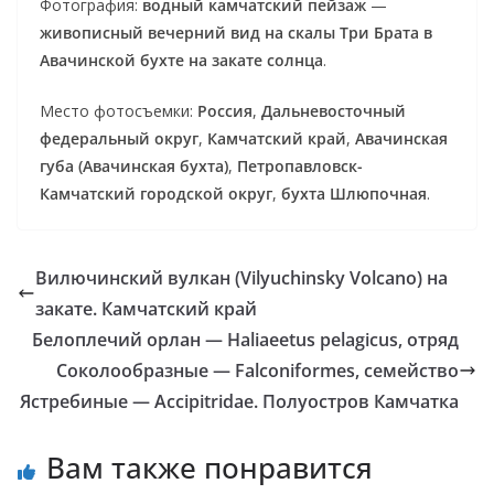
Фотография:
водный камчатский пейзаж
—
живописный вечерний вид на скалы Три Брата в
Авачинской бухте на закате солнца
.
Место фотосъемки:
Россия
,
Дальневосточный
федеральный округ
,
Камчатский край
,
Авачинская
губа (Авачинская бухта)
,
Петропавловск-
Камчатский городской округ
,
бухта Шлюпочная
.
Вилючинский вулкан (Vilyuchinsky Volcano) на
закате. Камчатский край
Белоплечий орлан — Haliaeetus pelagicus, отряд
Соколообразные — Falconiformes, семейство
Ястребиные — Accipitridae. Полуостров Камчатка
Вам также понравится