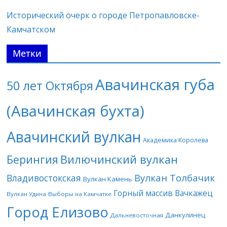
Исторический очерк о городе Петропавловске-
Камчатском
Метки
Авачинская губа
50 лет Октября
(Авачинская бухта)
Авачинский вулкан
Академика Королева
Берингия
Вилючинский вулкан
Вулкан Толбачик
Владивостокская
Вулкан Камень
Горный массив Вачкажец
Вулкан Удина
Выборы на Камчатке
Город Елизово
Данкулинец
Дальневосточная