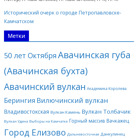
Исторический очерк о городе Петропавловске-
Камчатском
Метки
Авачинская губа
50 лет Октября
(Авачинская бухта)
Авачинский вулкан
Академика Королева
Берингия
Вилючинский вулкан
Вулкан Толбачик
Владивостокская
Вулкан Камень
Горный массив Вачкажец
Вулкан Удина
Выборы на Камчатке
Город Елизово
Данкулинец
Дальневосточная