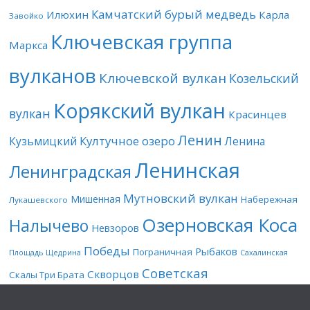
Камчатский бурый медведь
Илюхин
Карла
Завойко
Ключевская группа
Маркса
вулканов
Ключевской вулкан
Козельский
Корякский вулкан
вулкан
Красинцев
Ленин
Култучное озеро
Кузьмицкий
Ленина
Ленинская
Ленинградская
Мутновский вулкан
Мишенная
Набережная
Лукашевского
Озерновская Коса
Налычево
Невзоров
Победы
Рыбаков
Пограничная
Площадь Щедрина
Сахалинская
Советская
Скворцов
Скалы Три Брата