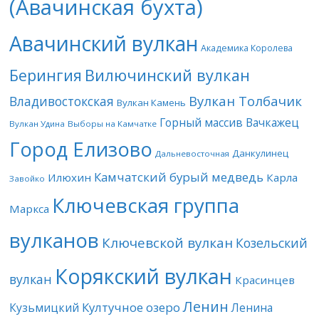
(Авачинская бухта)
Авачинский вулкан
Академика Королева
Берингия
Вилючинский вулкан
Вулкан Толбачик
Владивостокская
Вулкан Камень
Горный массив Вачкажец
Вулкан Удина
Выборы на Камчатке
Город Елизово
Данкулинец
Дальневосточная
Камчатский бурый медведь
Илюхин
Карла
Завойко
Ключевская группа
Маркса
вулканов
Ключевской вулкан
Козельский
Корякский вулкан
вулкан
Красинцев
Ленин
Култучное озеро
Кузьмицкий
Ленина