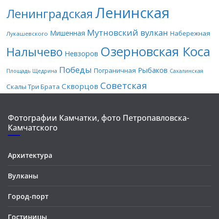
Ленинская
Ленинградская
Мутновский вулкан
Мишенная
Набережная
Лукашевского
Озерновская Коса
Налычево
Невзоров
Победы
Рыбаков
Пограничная
Площадь Щедрина
Сахалинская
Советская
Скворцов
Скалы Три Брата
Фотографии Камчатки, фото Петропавловска-
Камчатского
Архитектура
Вулканы
Город-порт
Гостиницы