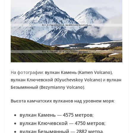
На фотографии:
вулкан Камень (Kamen Volcano)
,
вулкан Ключевской (Klyuchevskoy Volcano)
и
вулкан
Безымянный (Bezymianny Volcano)
.
Высота камчатских вулканов над уровнем моря
:
вулкан Камень
—
4575 метров
;
вулкан Ключевской
—
4750 метров
;
вулкан Безымянный
—
2882 метра
.