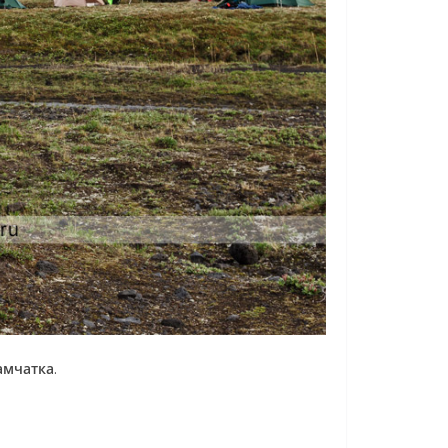
амчатка
.