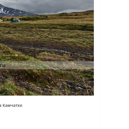
а Камчатке
.