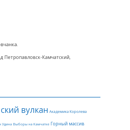
вчанка.
од Петропавловск-Камчатский,
ский вулкан
Академика Королева
Горный массив
н Удина
Выборы на Камчатке