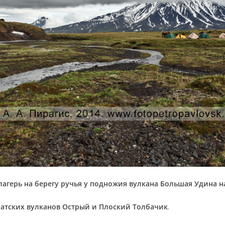
агерь на берегу ручья у подножия вулкана Большая Удина н
чатских вулканов Острый и Плоский Толбачик
.