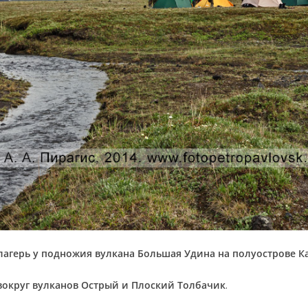
агерь у подножия вулкана Большая Удина на полуострове К
вокруг вулканов Острый и Плоский Толбачик
.