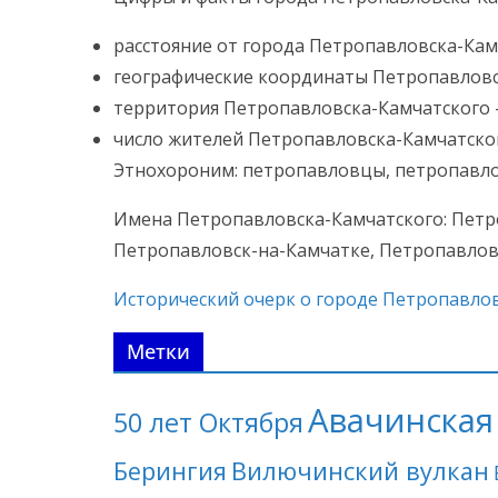
расстояние от города Петропавловска-Кам
географические координаты Петропавловска-К
территория Петропавловска-Камчатского — 
число жителей Петропавловска-Камчатског
Этнохороним: петропавловцы, петропавло
Имена Петропавловска-Камчатского: Петро
Петропавловск-на-Камчатке, Петропавловск,
Исторический очерк о городе Петропавло
Метки
Авачинская 
50 лет Октября
Берингия
Вилючинский вулкан