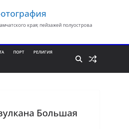
фотография
амчатского края; пейзажей полуострова
ТА
ПОРТ
РЕЛИГИЯ
вулкана Большая