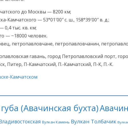
чатского до Москвы — 8200 км;
амчатского — 53°01′00″ с. ш., 158°39′00″ в. д.;
0,4 тыс. кв. км;
о — ~18000 человек.
вец, петропавловчане, петропавловчанин, петропавло
павловская гавань, город Петропавловский порт, гор
 Питер, П-Камчатский, П.-Камчатский, П-К, П.-К.
вске-Камчатском
губа (Авачинская бухта)
Авачин
Вулкан Толбачик
Владивостокская
Вулкан Камень
Вулка