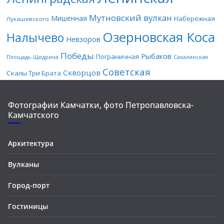
Мутновский вулкан
Мишенная
Набережная
Лукашевского
Озерновская Коса
Налычево
Невзоров
Победы
Рыбаков
Пограничная
Площадь Щедрина
Сахалинская
Советская
Скворцов
Скалы Три Брата
Фотографии Камчатки, фото Петропавловска-
Камчатского
Архитектура
Вулканы
Город-порт
Гостиницы