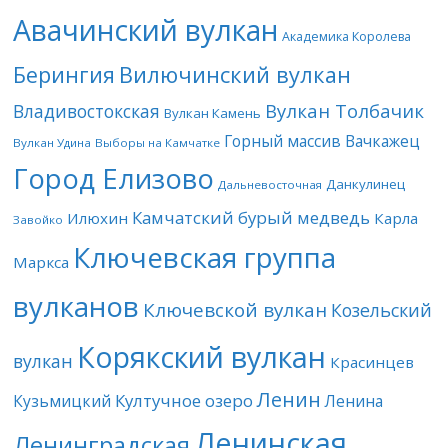
Авачинский вулкан
Академика Королева
Берингия
Вилючинский вулкан
Вулкан Толбачик
Владивостокская
Вулкан Камень
Горный массив Вачкажец
Вулкан Удина
Выборы на Камчатке
Город Елизово
Данкулинец
Дальневосточная
Камчатский бурый медведь
Илюхин
Карла
Завойко
Ключевская группа
Маркса
вулканов
Ключевской вулкан
Козельский
Корякский вулкан
вулкан
Красинцев
Ленин
Култучное озеро
Кузьмицкий
Ленина
Ленинская
Ленинградская