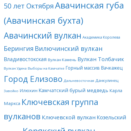
Авачинская губа
50 лет Октября
(Авачинская бухта)
Авачинский вулкан
Академика Королева
Берингия
Вилючинский вулкан
Вулкан Толбачик
Владивостокская
Вулкан Камень
Горный массив Вачкажец
Вулкан Удина
Выборы на Камчатке
Город Елизово
Данкулинец
Дальневосточная
Камчатский бурый медведь
Илюхин
Карла
Завойко
Ключевская группа
Маркса
вулканов
Ключевской вулкан
Козельский
Корякский вулкан