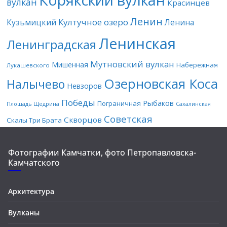
вулкан
Красинцев
Ленин
Култучное озеро
Кузьмицкий
Ленина
Ленинская
Ленинградская
Мутновский вулкан
Мишенная
Набережная
Лукашевского
Озерновская Коса
Налычево
Невзоров
Победы
Рыбаков
Пограничная
Площадь Щедрина
Сахалинская
Советская
Скворцов
Скалы Три Брата
Фотографии Камчатки, фото Петропавловска-
Камчатского
Архитектура
Вулканы