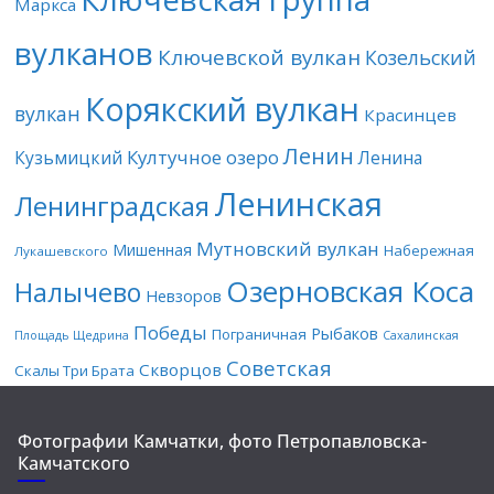
Маркса
вулканов
Ключевской вулкан
Козельский
Корякский вулкан
вулкан
Красинцев
Ленин
Култучное озеро
Кузьмицкий
Ленина
Ленинская
Ленинградская
Мутновский вулкан
Мишенная
Набережная
Лукашевского
Озерновская Коса
Налычево
Невзоров
Победы
Рыбаков
Пограничная
Площадь Щедрина
Сахалинская
Советская
Скворцов
Скалы Три Брата
Фотографии Камчатки, фото Петропавловска-
Камчатского