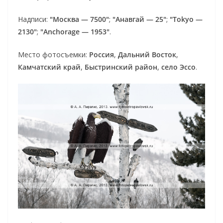
Надписи:
"Москва — 7500"
;
"Анавгай — 25"
;
"Tokyo —
2130"
;
"Anchorage — 1953"
.
Место фотосъемки:
Россия
,
Дальний Восток
,
Камчатский край
,
Быстринский район
,
село Эссо
.