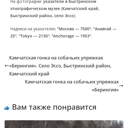
На фотографии:
указатели в Быстринском
этнографическом музее
(
Камчатский край
,
Быстринский район
,
село Эссо
).
Надписи на указателях:
"Москва — 7500"
;
"Анавгай —
25"
;
"Tokyo — 2130"
;
"Anchorage — 1953"
.
Камчатская гонка на собачьих упряжках
«Берингия». Село Эссо, Быстринский район,
Камчатский край
Камчатская гонка на собачьих упряжках
«Берингия»
Вам также понравится