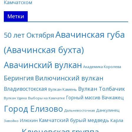
Камчатском
Метки
Авачинская губа
50 лет Октября
(Авачинская бухта)
Авачинский вулкан
Академика Королева
Берингия
Вилючинский вулкан
Вулкан Толбачик
Владивостокская
Вулкан Камень
Горный массив Вачкажец
Вулкан Удина
Выборы на Камчатке
Город Елизово
Данкулинец
Дальневосточная
Камчатский бурый медведь
Илюхин
Карла
Завойко
Ключевская группа