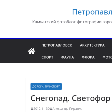
Перейти
Петропавл
к
содержимому
Камчатский фотоблог: фотографии горо
ПЕТРОПАВЛОВСК
АРХИТЕКТУРА
СПОРТ
ФАУНА
ФЛОРА
ФОТ
ДОРОГИ, ТРАНСПОРТ
Снегопад. Светофор
2012-11-30
Александр Пирагис