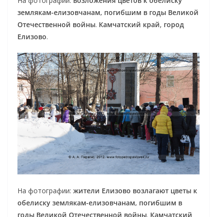
На фотографии:
возложения цветов к обелиску
землякам-елизовчанам, погибшим в годы Великой
Отечественной войны
.
Камчатский край
,
город
Елизово
.
На фотографии:
жители Елизово возлагают цветы к
обелиску землякам-елизовчанам, погибшим в
годы Великой Отечественной войны
.
Камчатский