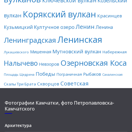
Ключевской вулкан
Козельский
Корякский вулкан
вулкан
Красинцев
Ленин
Култучное озеро
Кузьмицкий
Ленина
Ленинская
Ленинградская
Мутновский вулкан
Мишенная
Набережная
Лукашевского
Озерновская Коса
Налычево
Невзоров
Победы
Рыбаков
Пограничная
Площадь Щедрина
Сахалинская
Советская
Скворцов
Скалы Три Брата
Фотографии Камчатки, фото Петропавловска-
Камчатского
Архитектура