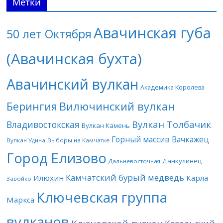
Метки
Авачинская губа
50 лет Октября
(Авачинская бухта)
Авачинский вулкан
Академика Королева
Берингия
Вилючинский вулкан
Вулкан Толбачик
Владивостокская
Вулкан Камень
Горный массив Вачкажец
Вулкан Удина
Выборы на Камчатке
Город Елизово
Данкулинец
Дальневосточная
Камчатский бурый медведь
Илюхин
Карла
Завойко
Ключевская группа
Маркса
вулканов