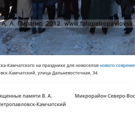
ка-Камчатского на празднике для новоселов
нового совреме
овск-Камчатский
,
улица Дальневосточная, 34
.
щенные памяти В. А.
Микрорайон Северо-Вос
 Петропавловск-Камчатский