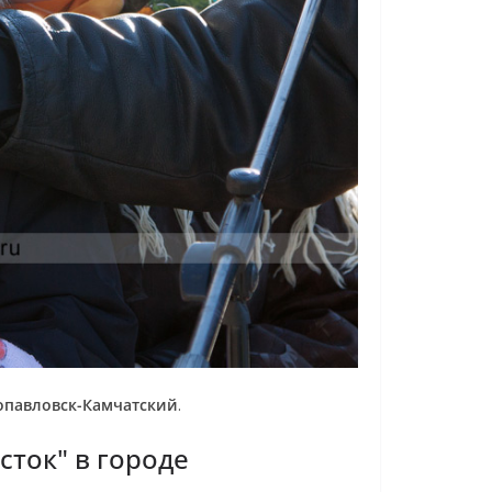
опавловск-Камчатский
.
ток" в городе