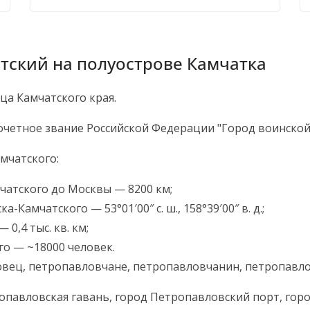
тский на полуострове Камчатка
а Камчатского края.
четное звание Российской Федерации "Город воинской 
мчатского:
чатского до Москвы — 8200 км;
амчатского — 53°01′00″ с. ш., 158°39′00″ в. д.;
0,4 тыс. кв. км;
о — ~18000 человек.
вец, петропавловчане, петропавловчанин, петропавло
павловская гавань, город Петропавловский порт, гор