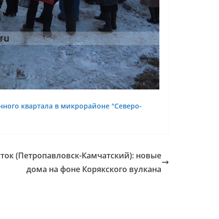
нного квартала в микрорайоне "Северо-
ток (Петропавловск-Камчатский): новые
дома на фоне Корякского вулкана