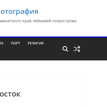
фотография
амчатского края; пейзажей полуострова
ТА
ПОРТ
РЕЛИГИЯ
осток