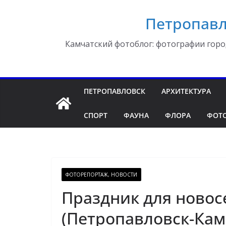
Перейти
Петропавл
к
содержимому
Камчатский фотоблог: фотографии горо
ПЕТРОПАВЛОВСК
АРХИТЕКТУРА
СПОРТ
ФАУНА
ФЛОРА
ФОТ
ФОТОРЕПОРТАЖ, НОВОСТИ
Праздник для новос
(Петропавловск-Кам