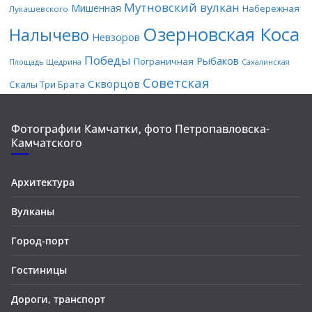
Мутновский вулкан
Мишенная
Набережная
Лукашевского
Озерновская Коса
Налычево
Невзоров
Победы
Рыбаков
Пограничная
Площадь Щедрина
Сахалинская
Советская
Скворцов
Скалы Три Брата
Фотографии Камчатки, фото Петропавловска-
Камчатского
Архитектура
Вулканы
Город-порт
Гостиницы
Дороги, транспорт