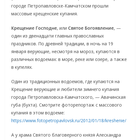
городе Петропавловске-Камчатском прошли
массовые крещенские купания.
Крещение Господне
, или
Святое Богоявление
, —
один из двенадцати главных православных
праздников. По древней традиции, в ночь на 19
января верующие, несмотря на мороз, купаются в
различных водоемах: в море, реке или озере, а также
в купелях.
Один из традиционных водоемов, где купаются на
Крещение верующие и любители зимнего купания
города Петропавловска-Камчатского, — Авачинская
губа (бухта). Смотрите фоторепортаж с массового
купания в этом водоеме:
https://www.fotopetropavlovsk.ru/2012/01/18/kreshenie/
А у храма Святого благоверного князя Алескандра