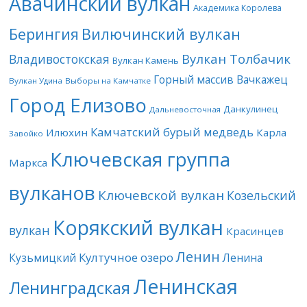
Авачинский вулкан
Академика Королева
Берингия
Вилючинский вулкан
Вулкан Толбачик
Владивостокская
Вулкан Камень
Горный массив Вачкажец
Вулкан Удина
Выборы на Камчатке
Город Елизово
Данкулинец
Дальневосточная
Камчатский бурый медведь
Илюхин
Карла
Завойко
Ключевская группа
Маркса
вулканов
Ключевской вулкан
Козельский
Корякский вулкан
вулкан
Красинцев
Ленин
Култучное озеро
Кузьмицкий
Ленина
Ленинская
Ленинградская