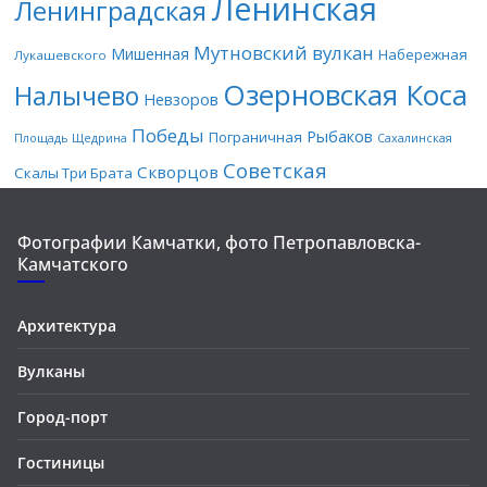
Ленинская
Ленинградская
Мутновский вулкан
Мишенная
Набережная
Лукашевского
Озерновская Коса
Налычево
Невзоров
Победы
Рыбаков
Пограничная
Площадь Щедрина
Сахалинская
Советская
Скворцов
Скалы Три Брата
Фотографии Камчатки, фото Петропавловска-
Камчатского
Архитектура
Вулканы
Город-порт
Гостиницы