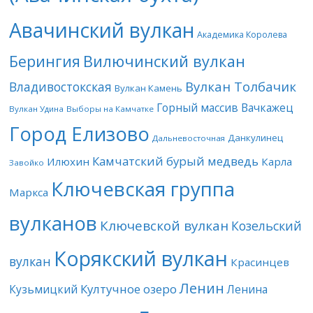
Авачинский вулкан
Академика Королева
Берингия
Вилючинский вулкан
Вулкан Толбачик
Владивостокская
Вулкан Камень
Горный массив Вачкажец
Вулкан Удина
Выборы на Камчатке
Город Елизово
Данкулинец
Дальневосточная
Камчатский бурый медведь
Илюхин
Карла
Завойко
Ключевская группа
Маркса
вулканов
Ключевской вулкан
Козельский
Корякский вулкан
вулкан
Красинцев
Ленин
Култучное озеро
Кузьмицкий
Ленина