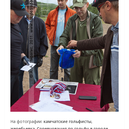
На фотографии:
камчатские гольфисты
,
жеребьевка
.
Соревнования по гольфу в городе