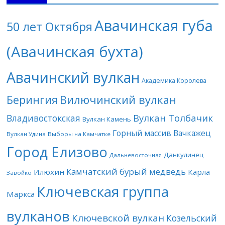
Авачинская губа
50 лет Октября
(Авачинская бухта)
Авачинский вулкан
Академика Королева
Берингия
Вилючинский вулкан
Вулкан Толбачик
Владивостокская
Вулкан Камень
Горный массив Вачкажец
Вулкан Удина
Выборы на Камчатке
Город Елизово
Данкулинец
Дальневосточная
Камчатский бурый медведь
Илюхин
Карла
Завойко
Ключевская группа
Маркса
вулканов
Ключевской вулкан
Козельский