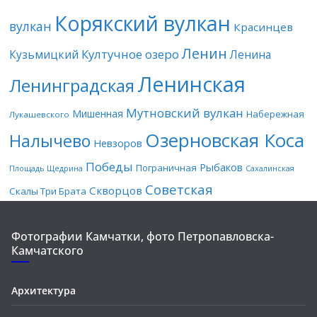
Корякский вулкан
вулкан
Красинцев
Ленин
Култучное озеро
Кузьмицкий
Ленина
Ленинская
Ленинградская
Мутновский вулкан
Мишенная
Набережная
Лукашевского
Озерновская Коса
Налычево
Невзоров
Победы
Рыбаков
Пограничная
Площадь Щедрина
Сахалинская
Советская
Скворцов
Скалы Три Брата
Фотографии Камчатки, фото Петропавловска-
Камчатского
Архитектура