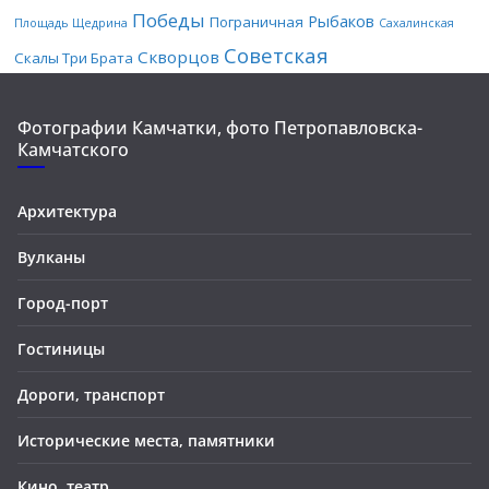
Победы
Рыбаков
Пограничная
Площадь Щедрина
Сахалинская
Советская
Скворцов
Скалы Три Брата
Фотографии Камчатки, фото Петропавловска-
Камчатского
Архитектура
Вулканы
Город-порт
Гостиницы
Дороги, транспорт
Исторические места, памятники
Кино, театр