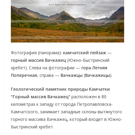
Фотография (панорама):
камчатский пейзаж
—
горный массив Вачкажец
(Южно-Быстринский
хребет). Слева на фотографии —
гора Летняя
Поперечная
, справа —
Вачкажцы
(
Вачкажицы
).
Геологический памятник природы Камчатки
"Горный массив Вачкажец"
расположен в 80
километрах к западу от города Петропавловска-
Камчатского, занимает западные склоны вытянутого
горного массива Вачкажец, который входит в Южно-
Быстринский хребет.