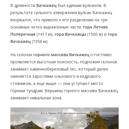
В древности
Вачкажец
был единым вулканом. В
результате сильного извержения вулкан Вачкажец
взорвался, что привело к его разделению на три
основные четко выраженные части:
гора Летняя
Поперечная
(1417 м),
гора Вачкажцы
(1500 м) и
гора
Вачкажец
(1556 м).
На склонах
горного массива Вачкажец
отчетливо
проявляется высотная поясность, подножия склонов
занимает каменноберезовый лес, который далее
сменяется зарослями ольхового и кедрового
стлаников, а еще выше — они уступают место
горным тундрам. Вершины горного массива Вачкажец
занимает нивальная зона.