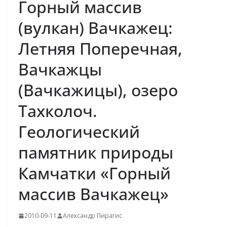
Горный массив
(вулкан) Вачкажец:
Летняя Поперечная,
Вачкажцы
(Вачкажицы), озеро
Тахколоч.
Геологический
памятник природы
Камчатки «Горный
массив Вачкажец»
2010-09-11
Александр Пирагис