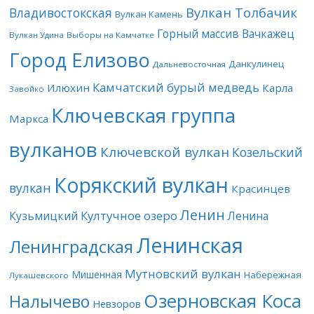
Вулкан Толбачик
Владивостокская
Вулкан Камень
Горный массив Вачкажец
Вулкан Удина
Выборы на Камчатке
Город Елизово
Данкулинец
Дальневосточная
Камчатский бурый медведь
Илюхин
Карла
Завойко
Ключевская группа
Маркса
вулканов
Ключевской вулкан
Козельский
Корякский вулкан
вулкан
Красинцев
Ленин
Култучное озеро
Кузьмицкий
Ленина
Ленинская
Ленинградская
Мутновский вулкан
Мишенная
Набережная
Лукашевского
Озерновская Коса
Налычево
Невзоров