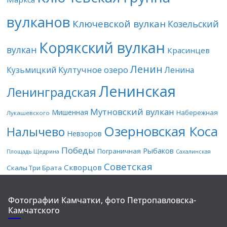
вулканов
Ключевской вулкан
Козельский
Корякский вулкан
вулкан
Красинцев
Ленин
Култучное озеро
Кузьмицкий
Ленина
Ленинская
Ленинградская
Мутновский вулкан
Мишенная
Набережная
Лукашевского
Озерновская Коса
Налычево
Невзоров
Победы
Рыбаков
Пограничная
Площадь Щедрина
Сахалинская
Советская
Скворцов
Скалы Три Брата
Фотографии Камчатки, фото Петропавловска-
Камчатского