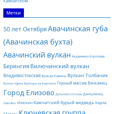
Камчатском
Метки
Авачинская губа
50 лет Октября
(Авачинская бухта)
Авачинский вулкан
Академика Королева
Берингия
Вилючинский вулкан
Вулкан Толбачик
Владивостокская
Вулкан Камень
Горный массив Вачкажец
Вулкан Удина
Выборы на Камчатке
Город Елизово
Данкулинец
Дальневосточная
Камчатский бурый медведь
Илюхин
Карла
Завойко
Ключевская группа
Маркса