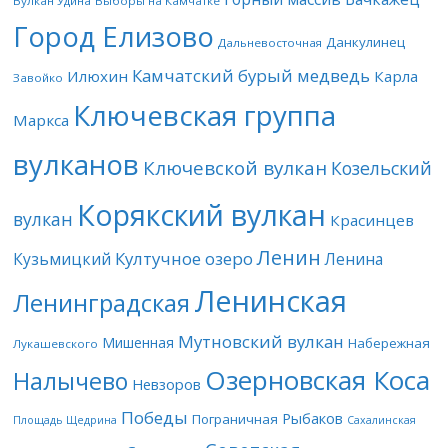
Вулкан Удина
Выборы на Камчатке
Город Елизово
Данкулинец
Дальневосточная
Камчатский бурый медведь
Илюхин
Карла
Завойко
Ключевская группа
Маркса
вулканов
Ключевской вулкан
Козельский
Корякский вулкан
вулкан
Красинцев
Ленин
Култучное озеро
Кузьмицкий
Ленина
Ленинская
Ленинградская
Мутновский вулкан
Мишенная
Набережная
Лукашевского
Озерновская Коса
Налычево
Невзоров
Победы
Рыбаков
Пограничная
Площадь Щедрина
Сахалинская